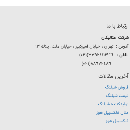
ارتباط با ما
شرکت متالیکان
آدرس :
تهران ، خيابان اميركبير ، خيابان ملت، پلاك ٦٣
تلفن :
١٦-٣٣٩٢٤١١٣(٠٢١)
٨٨٦٧٢٤٨٦(٠٢١)
آخرین مقالات
فروش شیلنگ
قیمت شیلنگ
تولیدکننده شیلنگ
متال فلکسیبل هوز
فلکسیبل هوز