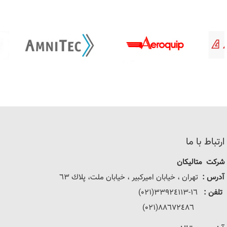
ارتباط با ما
شرکت متالیکان
آدرس :
تهران ، خيابان اميركبير ، خيابان ملت، پلاك ٦٣
تلفن :
١٦-٣٣٩٢٤١١٣(٠٢١)
٨٨٦٧٢٤٨٦(٠٢١)