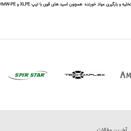
 اسید های قوی با تیپ XLPE و UHMW-PE قابل تامین با فلنچ های استنلس استیل میباشد .
آخرین مقالات